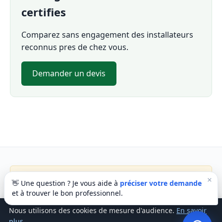
certifies
Comparez sans engagement des installateurs
reconnus pres de chez vous.
Demander un devis
Service de comparaison et de mise en relation independant.
×
👋 Une question ? Je vous aide à
préciser votre demande
Non affilie a l'asbl QUEST ni aux labels NRQual / RESCert. Les
et à trouver le bon professionnel.
certifications officielles sont consultables sur rescert.be.
Nous utilisons des cookies de mesure d'audience.
En savoir
© Quest for Quality ·
A propos
·
Methodologie
·
Contact
·
plus