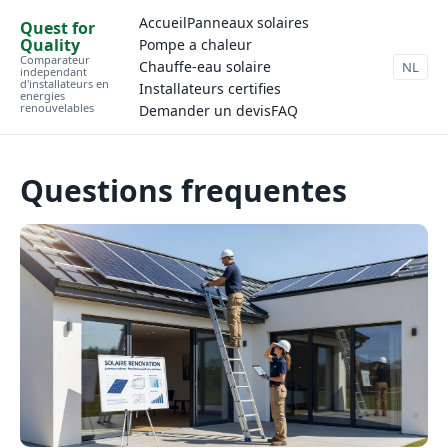
Accueil
Panneaux solaires
Quest for
Quality
Pompe a chaleur
Comparateur
Chauffe-eau solaire
NL
independant
d'installateurs en
Installateurs certifies
energies
renouvelables
Demander un devis
FAQ
Questions frequentes