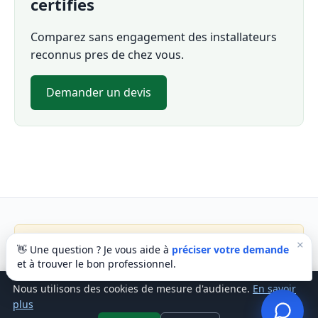
certifies
Comparez sans engagement des installateurs
reconnus pres de chez vous.
Demander un devis
Service de comparaison et de mise en relation independant.
×
👋 Une question ? Je vous aide à
préciser votre demande
Non affilie a l'asbl QUEST ni aux labels NRQual / RESCert. Les
et à trouver le bon professionnel.
certifications officielles sont consultables sur rescert.be.
Nous utilisons des cookies de mesure d'audience.
En savoir
© Quest for Quality ·
A propos
·
Methodologie
·
Contact
·
plus
Confidentialite
·
Mentions legales
·
Cookies
· Source :
rescert.be