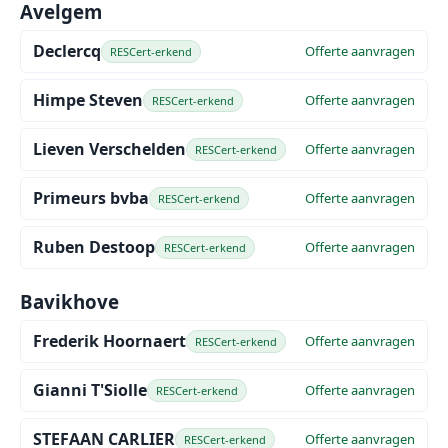
Avelgem
Declercq
Offerte aanvragen
RESCert-erkend
Himpe Steven
Offerte aanvragen
RESCert-erkend
Lieven Verschelden
Offerte aanvragen
RESCert-erkend
Primeurs bvba
Offerte aanvragen
RESCert-erkend
Ruben Destoop
Offerte aanvragen
RESCert-erkend
Bavikhove
Frederik Hoornaert
Offerte aanvragen
RESCert-erkend
Gianni T'Siolle
Offerte aanvragen
RESCert-erkend
STEFAAN CARLIER
Offerte aanvragen
RESCert-erkend