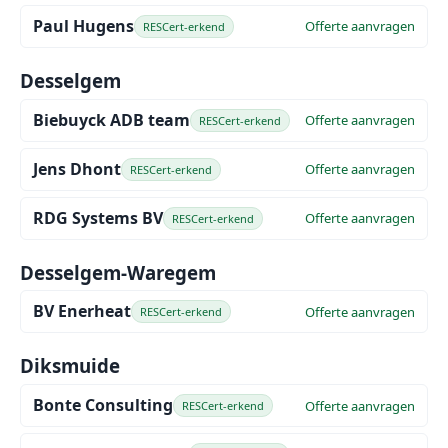
Paul Hugens
Offerte aanvragen
RESCert-erkend
Desselgem
Biebuyck ADB team
Offerte aanvragen
RESCert-erkend
Jens Dhont
Offerte aanvragen
RESCert-erkend
RDG Systems BV
Offerte aanvragen
RESCert-erkend
Desselgem-Waregem
BV Enerheat
Offerte aanvragen
RESCert-erkend
Diksmuide
Bonte Consulting
Offerte aanvragen
RESCert-erkend