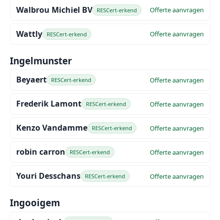
Walbrou Michiel BV
Offerte aanvragen
RESCert-erkend
Wattly
Offerte aanvragen
RESCert-erkend
Ingelmunster
Beyaert
Offerte aanvragen
RESCert-erkend
Frederik Lamont
Offerte aanvragen
RESCert-erkend
Kenzo Vandamme
Offerte aanvragen
RESCert-erkend
robin carron
Offerte aanvragen
RESCert-erkend
Youri Desschans
Offerte aanvragen
RESCert-erkend
Ingooigem