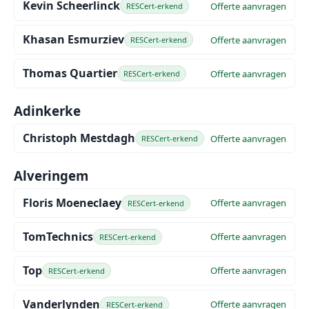
Kevin Scheerlinck
Offerte aanvragen
RESCert-erkend
Khasan Esmurziev
Offerte aanvragen
RESCert-erkend
Thomas Quartier
Offerte aanvragen
RESCert-erkend
Adinkerke
Christoph Mestdagh
Offerte aanvragen
RESCert-erkend
Alveringem
Floris Moeneclaey
Offerte aanvragen
RESCert-erkend
TomTechnics
Offerte aanvragen
RESCert-erkend
Top
Offerte aanvragen
RESCert-erkend
Vanderlynden
Offerte aanvragen
RESCert-erkend