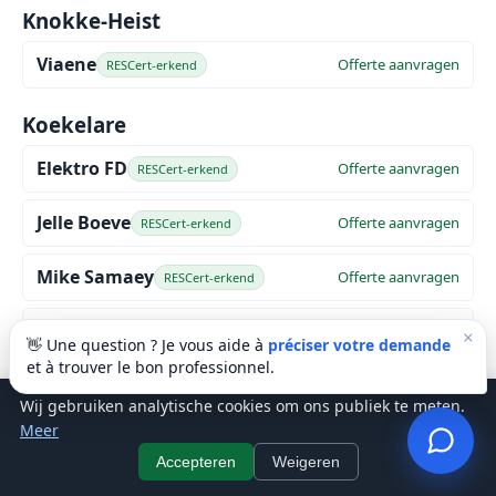
Knokke-Heist
Viaene
Offerte aanvragen
RESCert-erkend
Koekelare
Elektro FD
Offerte aanvragen
RESCert-erkend
Jelle Boeve
Offerte aanvragen
RESCert-erkend
Mike Samaey
Offerte aanvragen
RESCert-erkend
Sven Hemelsoen
Offerte aanvragen
RESCert-erkend
×
👋 Une question ? Je vous aide à
préciser votre demande
et à trouver le bon professionnel.
Tijs Boyen
Offerte aanvragen
RESCert-erkend
Wij gebruiken analytische cookies om ons publiek te meten.
Meer
Koksijde
Accepteren
Weigeren
D&S
Offerte aanvragen
RESCert-erkend