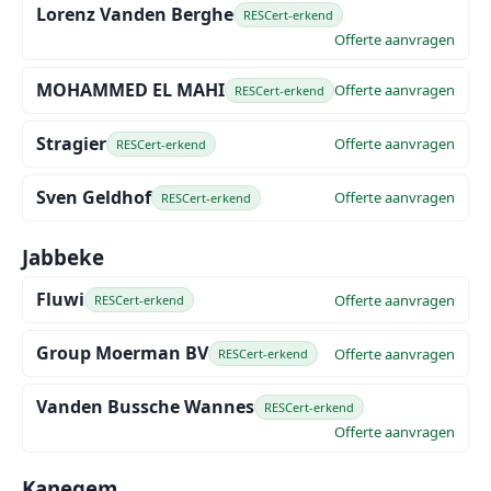
Lorenz Vanden Berghe
RESCert-erkend
Offerte aanvragen
MOHAMMED EL MAHI
Offerte aanvragen
RESCert-erkend
Stragier
Offerte aanvragen
RESCert-erkend
Sven Geldhof
Offerte aanvragen
RESCert-erkend
Jabbeke
Fluwi
Offerte aanvragen
RESCert-erkend
Group Moerman BV
Offerte aanvragen
RESCert-erkend
Vanden Bussche Wannes
RESCert-erkend
Offerte aanvragen
Kanegem