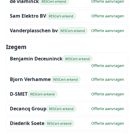
de vlaminck
Offerte aanvragen
RESCert-erkend
Sam Elektro BV
Offerte aanvragen
RESCert-erkend
Vanderplasschen bv
Offerte aanvragen
RESCert-erkend
Izegem
Benjamin Deceuninck
RESCert-erkend
Offerte aanvragen
Bjorn Verhamme
Offerte aanvragen
RESCert-erkend
D-SMET
Offerte aanvragen
RESCert-erkend
Decancq Group
Offerte aanvragen
RESCert-erkend
Diederik Soete
Offerte aanvragen
RESCert-erkend