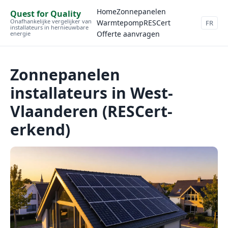
Home
Zonnepanelen
Quest for Quality
Onafhankelijke vergelijker van
Warmtepomp
RESCert
FR
installateurs in hernieuwbare
Offerte aanvragen
energie
Zonnepanelen
installateurs in West-
Vlaanderen (RESCert-
erkend)