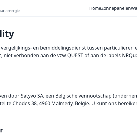
Home
Zonnepanelen
Wa
wbare energie
ity
e vergelijkings- en bemiddelingsdienst tussen particulieren
t, niet verbonden aan de vzw QUEST of aan de labels NRQual 
egeven door Satyvo SA, een Belgische vennootschap (onder
el te Chodes 38, 4960 Malmedy, Belgie. U kunt ons bereike
r