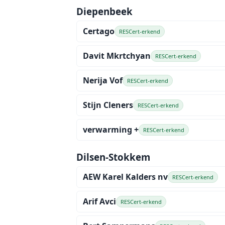
Diepenbeek
Certago
RESCert-erkend
Davit Mkrtchyan
RESCert-erkend
Nerija Vof
RESCert-erkend
Stijn Cleners
RESCert-erkend
verwarming +
RESCert-erkend
Dilsen-Stokkem
AEW Karel Kalders nv
RESCert-erkend
Arif Avci
RESCert-erkend