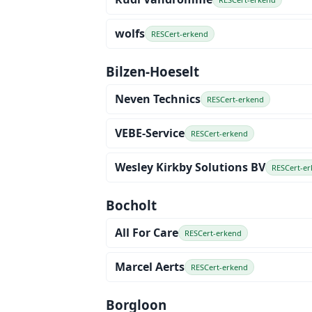
wolfs
RESCert-erkend
Bilzen-Hoeselt
Neven Technics
RESCert-erkend
VEBE-Service
RESCert-erkend
Wesley Kirkby Solutions BV
RESCert-e
Bocholt
All For Care
RESCert-erkend
Marcel Aerts
RESCert-erkend
Borgloon