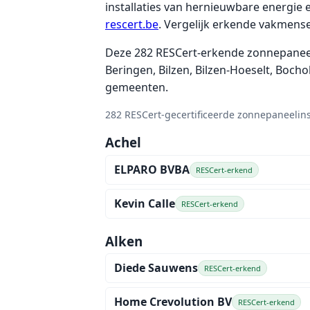
installaties van hernieuwbare energie e
rescert.be
. Vergelijk erkende vakmensen
Deze 282 RESCert-erkende zonnepaneelin
Beringen, Bilzen, Bilzen-Hoeselt, Boch
gemeenten.
282 RESCert-gecertificeerde zonnepaneelin
Achel
ELPARO BVBA
RESCert-erkend
Kevin Calle
RESCert-erkend
Alken
Diede Sauwens
RESCert-erkend
Home Crevolution BV
RESCert-erkend