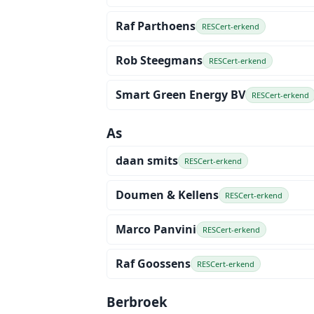
Raf Parthoens
RESCert-erkend
Rob Steegmans
RESCert-erkend
Smart Green Energy BV
RESCert-erkend
As
daan smits
RESCert-erkend
Doumen & Kellens
RESCert-erkend
Marco Panvini
RESCert-erkend
Raf Goossens
RESCert-erkend
Berbroek