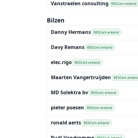
Vanstraelen consulting
RESCert-erkend
Bilzen
Danny Hermans
RESCert-erkend
Davy Remans
RESCert-erkend
elec.rigo
RESCert-erkend
Maarten Vangertruijden
RESCert-erken
MD Solektra bv
RESCert-erkend
pieter poesen
RESCert-erkend
ronald aerts
RESCert-erkend
Rudi Vandromme
RESCert-erkend