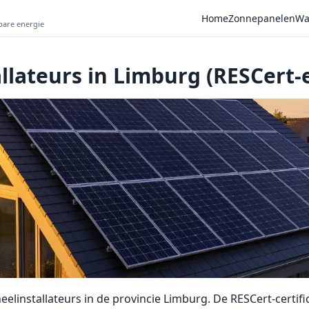
Home
Zonnepanelen
Wa
wbare energie
llateurs in Limburg (RESCert-
linstallateurs in de provincie Limburg. De RESCert-certific