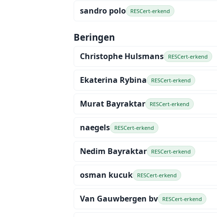
sandro polo
RESCert-erkend
Beringen
Christophe Hulsmans
RESCert-erkend
Ekaterina Rybina
RESCert-erkend
Murat Bayraktar
RESCert-erkend
naegels
RESCert-erkend
Nedim Bayraktar
RESCert-erkend
osman kucuk
RESCert-erkend
Van Gauwbergen bv
RESCert-erkend