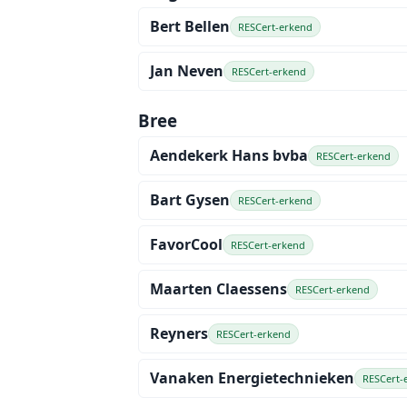
Bert Bellen
RESCert-erkend
Jan Neven
RESCert-erkend
Bree
Aendekerk Hans bvba
RESCert-erkend
Bart Gysen
RESCert-erkend
FavorCool
RESCert-erkend
Maarten Claessens
RESCert-erkend
Reyners
RESCert-erkend
Vanaken Energietechnieken
RESCert-