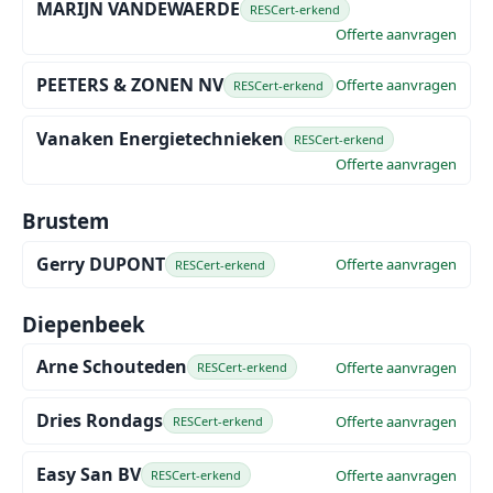
MARIJN VANDEWAERDE
RESCert-erkend
Offerte aanvragen
PEETERS & ZONEN NV
Offerte aanvragen
RESCert-erkend
Vanaken Energietechnieken
RESCert-erkend
Offerte aanvragen
Brustem
Gerry DUPONT
Offerte aanvragen
RESCert-erkend
Diepenbeek
Arne Schouteden
Offerte aanvragen
RESCert-erkend
Dries Rondags
Offerte aanvragen
RESCert-erkend
Easy San BV
Offerte aanvragen
RESCert-erkend