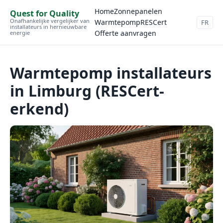
Home
Zonnepanelen
Quest for Quality
Onafhankelijke vergelijker van
Warmtepomp
RESCert
FR
installateurs in hernieuwbare
Offerte aanvragen
energie
Warmtepomp installateurs
in Limburg (RESCert-
erkend)