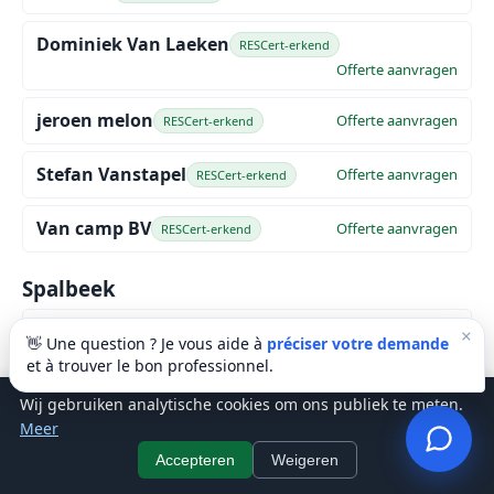
Dominiek Van Laeken
RESCert-erkend
Offerte aanvragen
jeroen melon
Offerte aanvragen
RESCert-erkend
Stefan Vanstapel
Offerte aanvragen
RESCert-erkend
Van camp BV
Offerte aanvragen
RESCert-erkend
Spalbeek
RCO
Offerte aanvragen
×
RESCert-erkend
👋 Une question ? Je vous aide à
préciser votre demande
et à trouver le bon professionnel.
St Pieters Voeren
Wij gebruiken analytische cookies om ons publiek te meten.
Meer
jean snoeck
Offerte aanvragen
RESCert-erkend
Accepteren
Weigeren