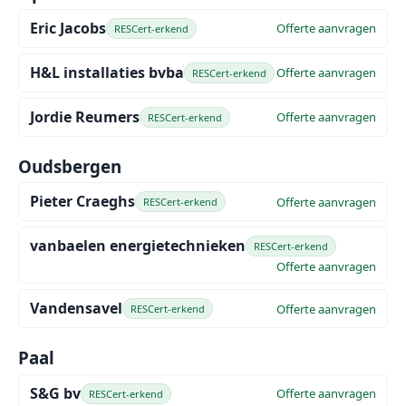
Eric Jacobs
Offerte aanvragen
RESCert-erkend
H&L installaties bvba
Offerte aanvragen
RESCert-erkend
Jordie Reumers
Offerte aanvragen
RESCert-erkend
Oudsbergen
Pieter Craeghs
Offerte aanvragen
RESCert-erkend
vanbaelen energietechnieken
RESCert-erkend
Offerte aanvragen
Vandensavel
Offerte aanvragen
RESCert-erkend
Paal
S&G bv
Offerte aanvragen
RESCert-erkend