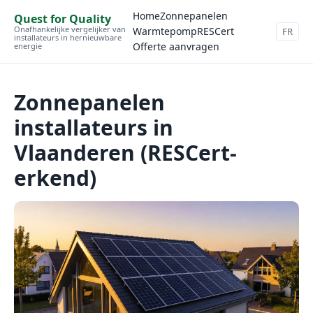
Home
Zonnepanelen
Quest for Quality
Onafhankelijke vergelijker van
Warmtepomp
RESCert
FR
installateurs in hernieuwbare
Offerte aanvragen
energie
Zonnepanelen
installateurs in
Vlaanderen (RESCert-
erkend)