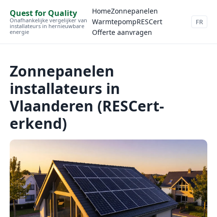
Home
Zonnepanelen
Quest for Quality
Onafhankelijke vergelijker van
Warmtepomp
RESCert
FR
installateurs in hernieuwbare
Offerte aanvragen
energie
Zonnepanelen
installateurs in
Vlaanderen (RESCert-
erkend)