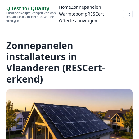
Home
Zonnepanelen
Quest for Quality
Onafhankelijke vergelijker van
Warmtepomp
RESCert
FR
installateurs in hernieuwbare
Offerte aanvragen
energie
Zonnepanelen
installateurs in
Vlaanderen (RESCert-
erkend)