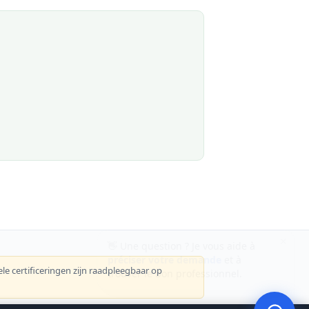
×
👋 Une question ? Je vous aide à
préciser votre demande
et à
trouver le bon professionnel.
le certificeringen zijn raadpleegbaar op