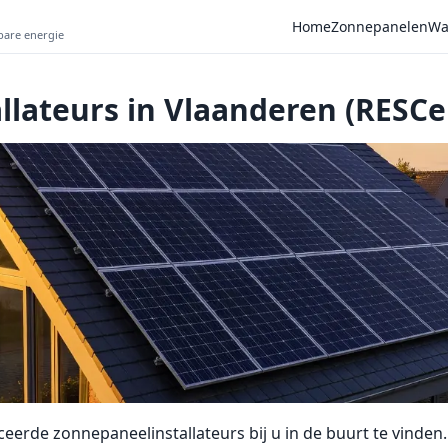
Home
Zonnepanelen
Wa
wbare energie
llateurs in Vlaanderen (RESCe
eerde zonnepaneelinstallateurs bij u in de buurt te vinden.