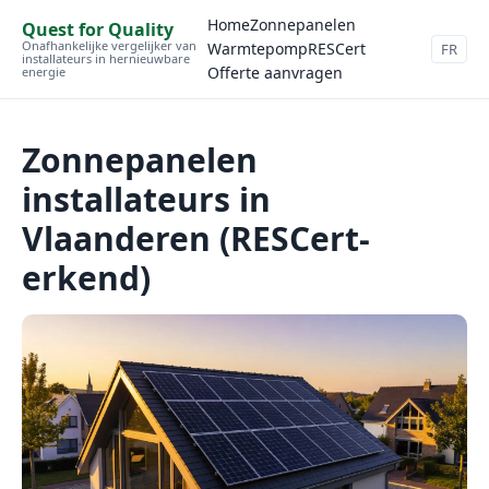
Home
Zonnepanelen
Quest for Quality
Onafhankelijke vergelijker van
Warmtepomp
RESCert
FR
installateurs in hernieuwbare
Offerte aanvragen
energie
Zonnepanelen
installateurs in
Vlaanderen (RESCert-
erkend)