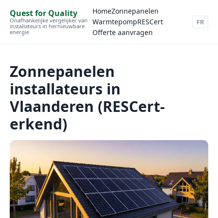
Home
Zonnepanelen
Quest for Quality
Onafhankelijke vergelijker van
Warmtepomp
RESCert
FR
installateurs in hernieuwbare
Offerte aanvragen
energie
Zonnepanelen
installateurs in
Vlaanderen (RESCert-
erkend)