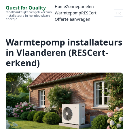
Home
Zonnepanelen
Quest for Quality
Onafhankelijke vergelijker van
Warmtepomp
RESCert
FR
installateurs in hernieuwbare
Offerte aanvragen
energie
Warmtepomp installateurs
in Vlaanderen (RESCert-
erkend)