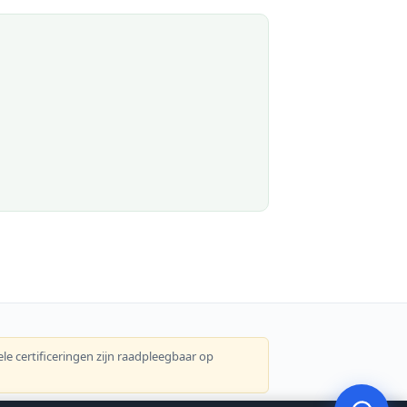
×
👋 Une question ? Je vous aide à
préciser votre demande
et à
trouver le bon professionnel.
le certificeringen zijn raadpleegbaar op