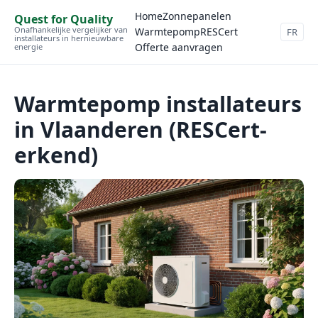
Home
Zonnepanelen
Quest for Quality
Onafhankelijke vergelijker van
Warmtepomp
RESCert
FR
installateurs in hernieuwbare
Offerte aanvragen
energie
Warmtepomp installateurs
in Vlaanderen (RESCert-
erkend)