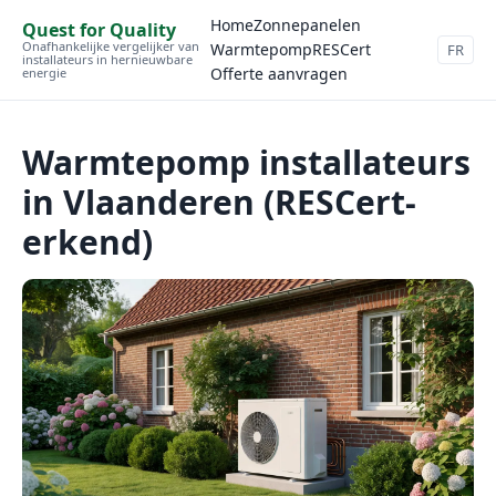
Home
Zonnepanelen
Quest for Quality
Onafhankelijke vergelijker van
Warmtepomp
RESCert
FR
installateurs in hernieuwbare
Offerte aanvragen
energie
Warmtepomp installateurs
in Vlaanderen (RESCert-
erkend)