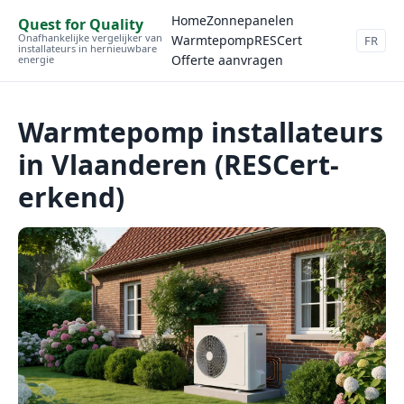
Home
Zonnepanelen
Quest for Quality
Onafhankelijke vergelijker van
Warmtepomp
RESCert
FR
installateurs in hernieuwbare
Offerte aanvragen
energie
Warmtepomp installateurs
in Vlaanderen (RESCert-
erkend)