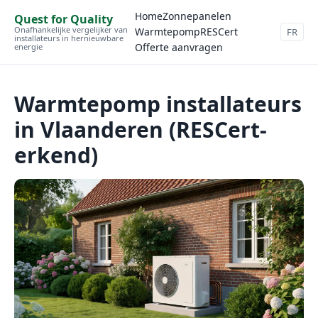
Home
Zonnepanelen
Quest for Quality
Onafhankelijke vergelijker van
Warmtepomp
RESCert
FR
installateurs in hernieuwbare
Offerte aanvragen
energie
Warmtepomp installateurs
in Vlaanderen (RESCert-
erkend)