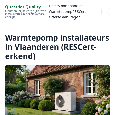
Home
Zonnepanelen
Quest for Quality
Onafhankelijke vergelijker van
Warmtepomp
RESCert
FR
installateurs in hernieuwbare
Offerte aanvragen
energie
Warmtepomp installateurs
in Vlaanderen (RESCert-
erkend)