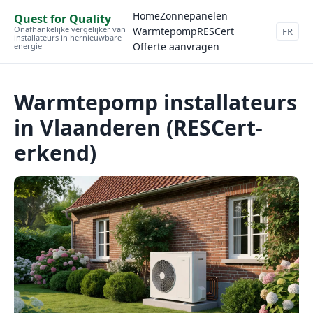
Home
Zonnepanelen
Quest for Quality
Onafhankelijke vergelijker van
Warmtepomp
RESCert
FR
installateurs in hernieuwbare
Offerte aanvragen
energie
Warmtepomp installateurs
in Vlaanderen (RESCert-
erkend)