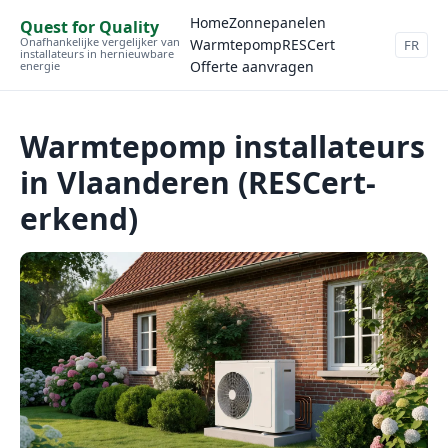
Home
Zonnepanelen
Quest for Quality
Onafhankelijke vergelijker van
Warmtepomp
RESCert
FR
installateurs in hernieuwbare
Offerte aanvragen
energie
Warmtepomp installateurs
in Vlaanderen (RESCert-
erkend)