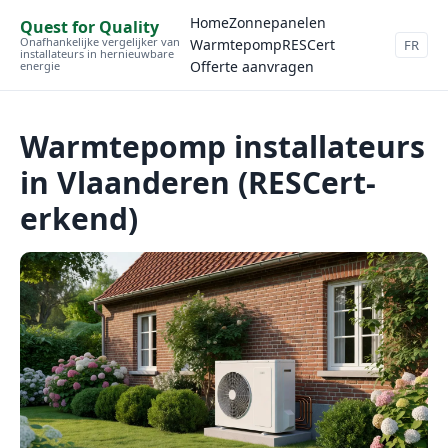
Home
Zonnepanelen
Quest for Quality
Onafhankelijke vergelijker van
Warmtepomp
RESCert
FR
installateurs in hernieuwbare
Offerte aanvragen
energie
Warmtepomp installateurs
in Vlaanderen (RESCert-
erkend)